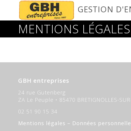
GESTION D'E
MENTIONS LÉGALES
GBH entreprises
24 rue Gutenberg
ZA Le Peuple • 85470 BRETIGNOLLES-SU
02 51 90 15 34
Mentions légales
–
Données personnelle