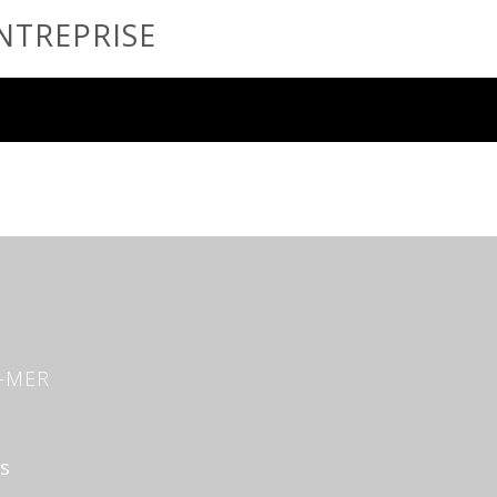
NTREPRISE
R-MER
s