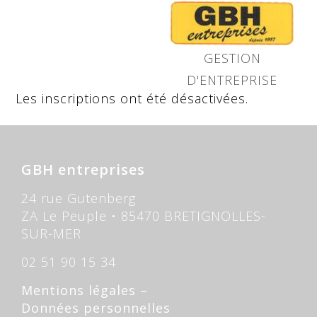
GESTION
D'ENTREPRISE
Les inscriptions ont été désactivées.
GBH entreprises
24 rue Gutenberg
ZA Le Peuple • 85470 BRETIGNOLLES-
SUR-MER
02 51 90 15 34
Mentions légales
–
Données personnelles